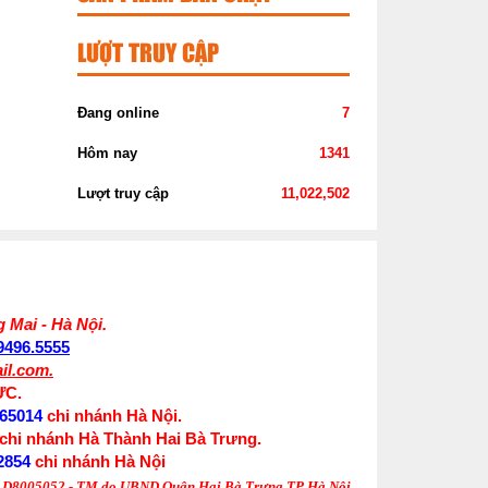
LƯỢT TRUY CẬP
Đang online
7
Hôm nay
1341
Lượt truy cập
11,022,502
 Mai - Hà Nội.
.9496.5555
il.com.
ỰC.
65014
chi nhánh Hà Nội.
chi nhánh Hà Thành Hai Bà Trưng.
2854
chi nhánh Hà Nội
005052 - TM do UBND Quận Hai Bà Trưng TP Hà Nội