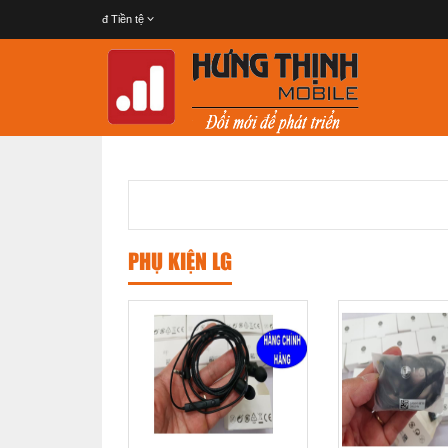
đ
Tiền tệ
PHỤ KIỆN LG