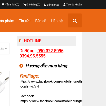
Yêu thích(0)
Giỏ hàng(0)
Tạo tài khoản
Đăng nhập
ản phẩm
Tin tức
Bản đồ
Liên hệ
HOTLINE
xếp
Di động :
090.322.8996
-
0394.96.5555.
Hướng dẫn mua hàng
FanPage:
https://www.facebook.com/mobilehungthinh?
locale=vi_VN
Facebook
:https://www.facebook.com/mobilehungthinh