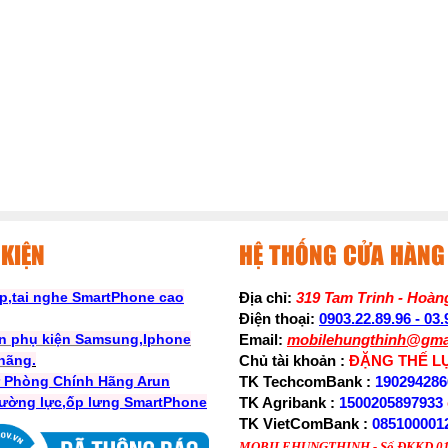
KIỆN
HỆ THỐNG CỬA HÀNG
p,tai nghe SmartPhone cao
Địa chỉ:
319 Tam Trinh - Hoàng
Điện thoại:
0903.22.89.96 - 03
n phụ kiện Samsung,Iphone
Email:
mobilehungthinh@gma
 hãng
.
Chủ tài khoản :
ĐẶNG THẾ L
ự Phòng Chính Hãng Arun
TK TechcomBank :
190294286
ường lực,ốp lưng SmartPhone
TK Agribank :
1500205897933
TK VietComBank :
085100001
MOBILEHUNGTHINH - Số ĐKKD 01D8